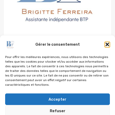
Gérer le consentement
6, ter route de Jumeauville
78770 Goupillères
Pour offrir les meilleures expériences, nous utilisons des technologies
telles que les cookies pour stocker et/ou accéder aux informations
06 12 36 11 18
des appareils. Le fait de consentir à ces technologies nous permettra
de traiter des données telles que le comportement de navigation ou
brigitte@bfassist78.fr
les ID uniques sur ce site. Le fait de ne pas consentir ou de retirer son
consentement peut avoir un effet négatif sur certaines
caractéristiques et fonctions.
Informations
Accepter
Demande de devis
Refuser