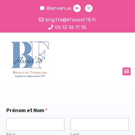
Bienvenue.
brigitte@bfassist78.fr
06 12 36 11 18.
C’est le moment de déléguer pour plus de liberté…
Prénom et Nom
*
First
Last