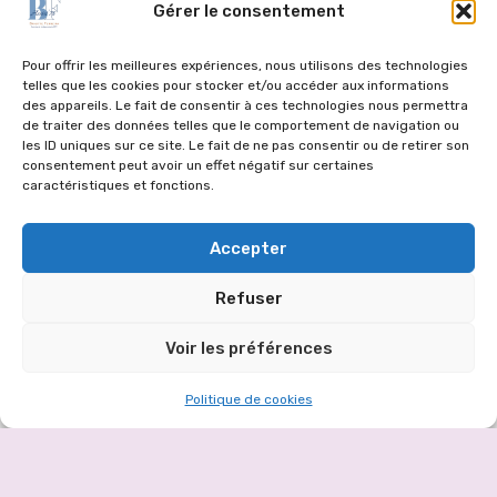
Gérer le consentement
6, ter route de Jumeauville
78770 Goupillères
Pour offrir les meilleures expériences, nous utilisons des technologies
telles que les cookies pour stocker et/ou accéder aux informations
06 12 36 11 18
des appareils. Le fait de consentir à ces technologies nous permettra
de traiter des données telles que le comportement de navigation ou
brigitte@bfassist78.fr
les ID uniques sur ce site. Le fait de ne pas consentir ou de retirer son
consentement peut avoir un effet négatif sur certaines
caractéristiques et fonctions.
Informations
Accepter
Demande de devis
Refuser
Contact
Voir les préférences
Politique de cookies