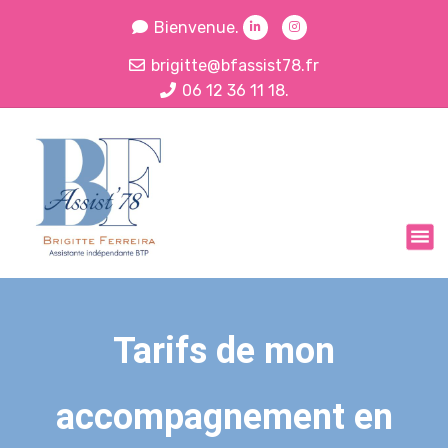
Bienvenue.
brigitte@bfassist78.fr
06 12 36 11 18.
C’est le moment de déléguer pour plus de liberté…
Tarifs de mon
accompagnement en